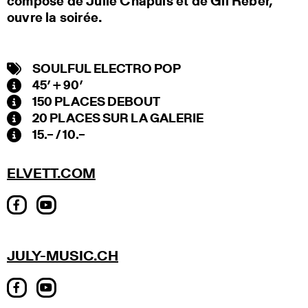
composé de Julie Chapuis et de Gil Reber,
ouvre la soirée.
SOULFUL ELECTRO POP
45’ + 90’
150 PLACES DEBOUT
20 PLACES SUR LA GALERIE
15.– / 10.–
ELVETT.COM
JULY-MUSIC.CH