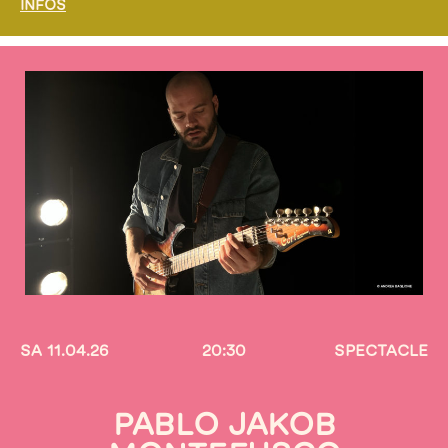
INFOS
SA 11.04.26
20:30
SPECTACLE
PABLO JAKOB