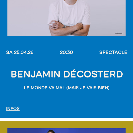
SA 25.04.26
20:30
SPECTACLE
BENJAMIN DÉCOSTERD
LE MONDE VA MAL (MAIS JE VAIS BIEN)
INFOS