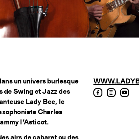
s un univers burlesque
WWW.LADYB
es de Swing et Jazz des
anteuse Lady Bee, le
saxophoniste Charles
Sammy l’Asticot.
es airs de cabaret ou des