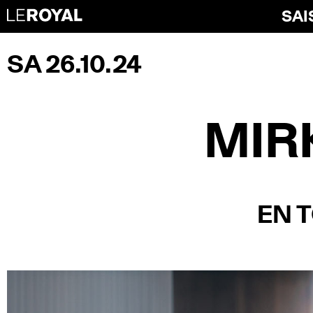
SAI
SA 26.10.24
MIR
EN 