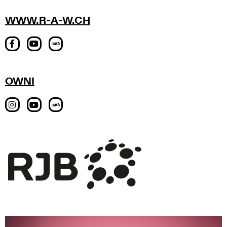
WWW.R-A-W.CH
OWNI